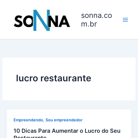
Ir
para
sonna.co
o
m.br
conteúdo
lucro restaurante
,
Empreendendo
Sou empreendedor
10 Dicas Para Aumentar o Lucro do Seu
Restaurante